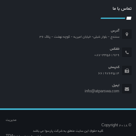
تماس با ما
آدرس
سنندج - بلوار شبلی- خیابان امیریه - کوچه نهضت - پلاک 36
تلفکس
087-33561929
کدپستی
6619764514
ایمیل
info@atparswa.com
مدیریت
© Copyright 2018
کلیه حقوق این سایت متعلق به شرکت پارسوا می باشد